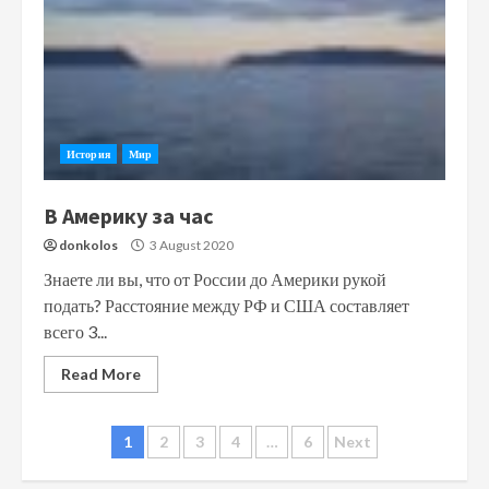
История
Мир
В Америку за час
donkolos
3 August 2020
Знаете ли вы, что от России до Америки рукой
подать? Расстояние между РФ и США составляет
всего 3...
Read More
Posts
1
2
3
4
…
6
Next
navigation