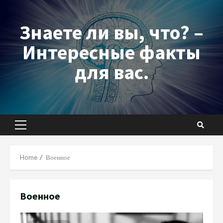
Skip
to
Знаете ли вы, что? –
content
Интересные факты
для вас.
Primary
Menu
Home
Военное
Военное