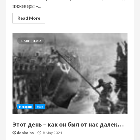
инженеры –...
Read More
1 MIN READ
История
Мир
Этот день – как он был от нас далек…
donkolos
8 May 2021