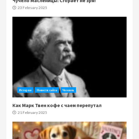
Чучело Масленицы: Сгорает не зря!
23 February 2025
История
Новости сайта
Человек
Как Марк Твен кофе с чаем перепутал
21 February 2025