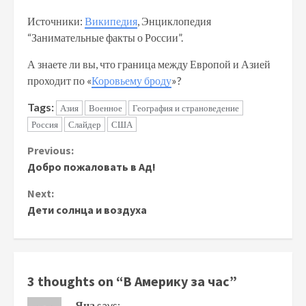
Источники:
Википедия
, Энциклопедия
“Занимательные факты о России”.
А знаете ли вы, что граница между Европой и Азией
проходит по «
Коровьему броду
»?
Tags:
Азия
Военное
География и страноведение
Россия
Слайдер
США
Continue
Previous:
Добро пожаловать в Ад!
Reading
Next:
Дети солнца и воздуха
3 thoughts on “
В Америку за час
”
Яна
says: