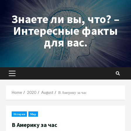
Skip
to
Знаете ли вы, что? –
content
Интересные факты
для вас.
Primary
Menu
Home
2020
August
В Америку за час
История
Мир
В Америку за час