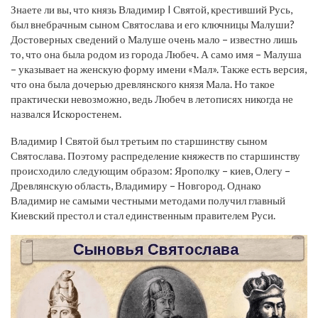
Знаете ли вы, что князь Владимир I Святой, крестивший Русь,
был внебрачным сыном Святослава и его ключницы Малуши?
Достоверных сведений о Малуше очень мало – известно лишь
то, что она была родом из города Любеч. А само имя – Малуша
– указывает на женскую форму имени «Мал». Также есть версия,
что она была дочерью древлянского князя Мала. Но такое
практически невозможно, ведь Любеч в летописях никогда не
назвался Искоростенем.
Владимир I Святой был третьим по старшинству сыном
Святослава. Поэтому распределение княжеств по старшинству
происходило следующим образом: Ярополку – киев, Олегу –
Древлянскую область, Владимиру – Новгород. Однако
Владимир не самыми честными методами получил главный
Киевский престол и стал единственным правителем Руси.