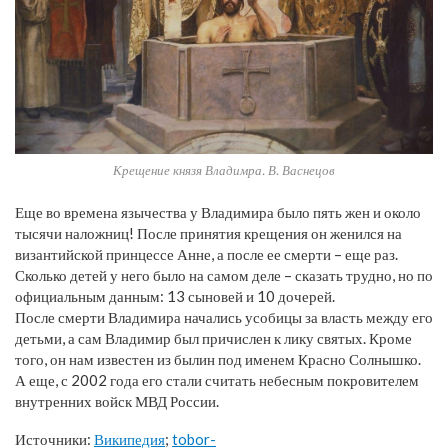
Крещение князя Владимра. В. Васнецов
Еще во времена язычества у Владимира было пять жен и около
тысячи наложниц! После принятия крещения он женился на
византийской принцессе Анне, а после ее смерти – еще раз.
Сколько детей у него было на самом деле – сказать трудно, но по
официальным данным: 13 сыновей и 10 дочерей.
После смерти Владимира начались усобицы за власть между его
детьми, а сам Владимир был причислен к лику святых. Кроме
того, он нам известен из былин под именем Красно Солнышко.
А еще, с 2002 года его стали считать небесным покровителем
внутренних войск МВД России.
Источники:
Википедия
;
tobor-