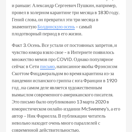
и раньше: Александр Сергеевич Пушкин, например,
провел в холерном карантине три месяца в 1830 году.
Гений слова, он превратил эти три месяца в
знаменитую
Болдинскую осень
– самый
плодотворный период в его жизни.
Факт 3. Осень. Все устали от постоянных запретов, и
чувство юмора взяло свое – в Интернете появилось
множество мемов про COVID. Однако популярное
сейчас в Сети
письмо
, написанное якобы Фрэнсисом
Скоттом Фицджеральдом во время карантина из-за
пандемии испанского гриппа с юга Франции в 1920
год , на самом деле является художественным
вымыслом современного американского писателя.
Это письмо было опубликовано 13 марта 2020 в
юмористическом онлайн-издании McSweeney’s, а его
автор – Ник Фариелла. В публикации читатель
невольно находит очень много параллелей с
современной действительностью.