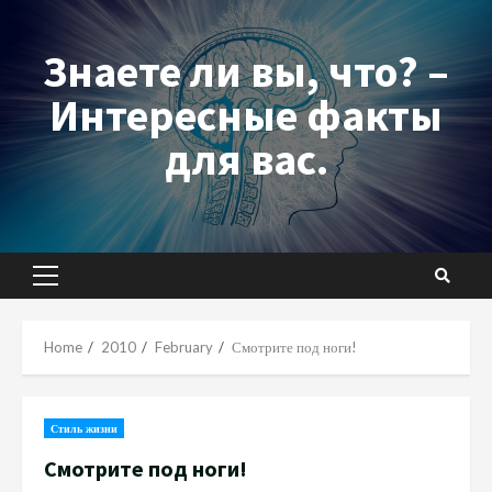
Skip
to
Знаете ли вы, что? –
content
Интересные факты
для вас.
Primary
Menu
Home
2010
February
Смотрите под ноги!
Стиль жизни
Смотрите под ноги!