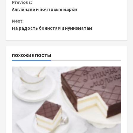
Continue
Previous:
Англичане и почтовые марки
Reading
Next:
На радость бонистам и нумизматам
ПОХОЖИЕ ПОСТЫ