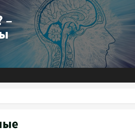
 –
ты
ные