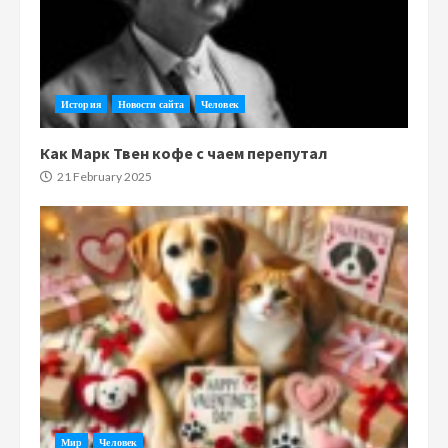
История
Новости сайта
Человек
Как Марк Твен кофе с чаем перепутал
21 February 2025
Мир
Человек