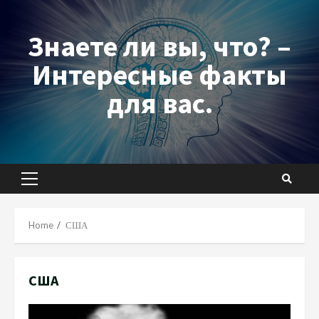
Skip
to
Знаете ли вы, что? –
content
Интересные факты
для вас.
Primary
Menu
Home
США
США