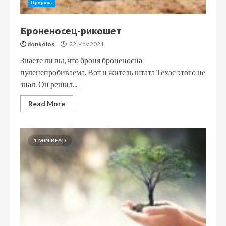
Природа
Броненосец-рикошет
donkolos
22 May 2021
Знаете ли вы, что броня броненосца
пуленепробиваема. Вот и житель штата Техас этого не
знал. Он решил...
Read More
1 MIN READ