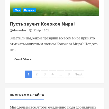
Мир
Природа
Пусть звучит Колокол Мира!
donkolos
22 April 2021
Знаете ли вы, какой праздник во всем мире принято
отмечать минутным звоном Колокола Мира? Нет, это
не...
Read More
Posts
1
2
3
4
…
8
Next
navigation
ПРОГРАММА САЙТА
Мы сделаем все, чтобы ежедневно сюда добавлялись