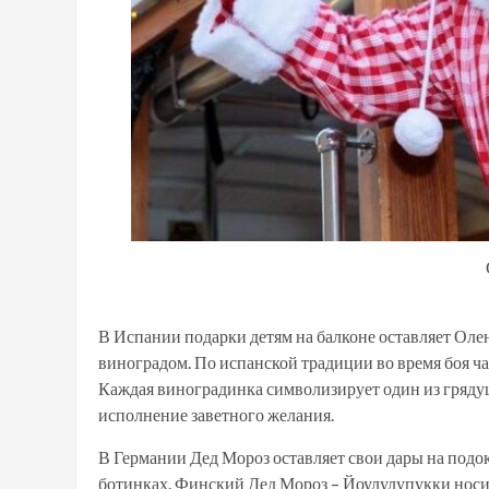
В Испании подарки детям на балконе оставляет Оле
виноградом. По испанской традиции во время боя час
Каждая виноградинка символизирует один из грядущи
исполнение заветного желания.
В Германии Дед Мороз оставляет свои дары на под
ботинках. Финский Дед Мороз – Йоулулупукки носит