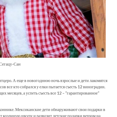
Сегацу-Сан
нтцеро. А еще в новогоднюю ночь взрослые и дети лакомятся
ов все кто собрался у елки пытается съесть 12 виноградин.
х месяцев, а успеть съесть все 12 – “гарантированное”
оконнике. Мексиканские дети обнаруживают свои подарки в
 козлиную шкуру и развозит детские подарки верхом на