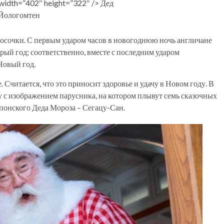
width=”402″ height=”322″ /> Дед
Йологомтен
осочки. С первым ударом часов в новогоднюю ночь англичане
рый год; соответственно, вместе с последним ударом
Новый год.
Считается, что это приносит здоровье и удачу в Новом году. В
 с изображением парусника, на котором плывут семь сказочных
японского Деда Мороза – Сегацу-Сан.