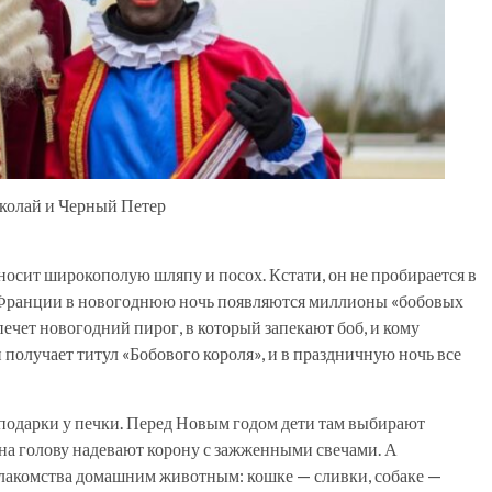
колай и Черный Петер
носит широкополую шляпу и посох. Кстати, он не пробирается в
во Франции в новогоднюю ночь появляются миллионы «бобовых
печет новогодний пирог, в который запекают боб, и кому
н получает титул «Бобового короля», и в праздничную ночь все
одарки у печки. Перед Новым годом дети там выбирают
 на голову надевают корону с зажженными свечами. А
лакомства домашним животным: кошке — сливки, собаке —