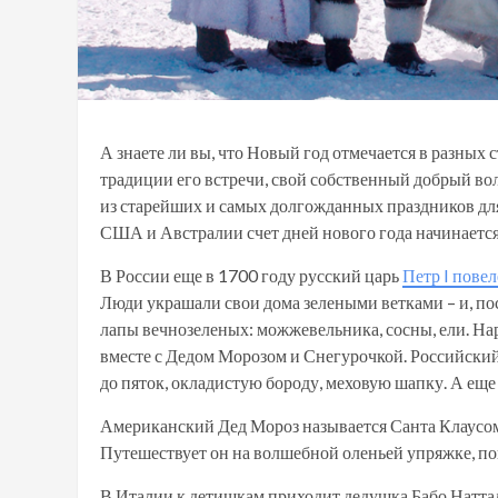
А знаете ли вы, что Новый год отмечается в разных с
традиции его встречи, свой собственный добрый вол
из старейших и самых долгожданных праздников для
США и Австралии счет дней нового года начинается с
В России еще в 1700 году русский царь
Петр I повел
Люди украшали свои дома зелеными ветками – и, пос
лапы вечнозеленых: можжевельника, сосны, ели. На
вместе с Дедом Морозом и Снегурочкой. Российский
до пяток, окладистую бороду, меховую шапку. А ещ
Американский Дед Мороз называется Санта Клаусом.
Путешествует он на волшебной оленьей упряжке, по
В Италии к детишкам приходит дедушка Бабо Наттал