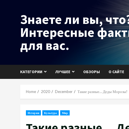
Skip
to
Знаете ли вы, что?
content
Интересные фак
для вас.
КАТЕГОРИИ
ЛУЧШЕЕ
ОБЗОРЫ
О САЙТЕ
Home
2020
December
Такие разные… Деды Морозы!
История
Культура
Мир
Такие разные… Д