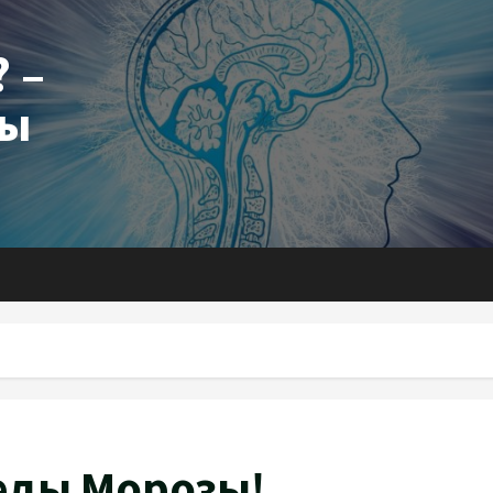
 –
ты
еды Морозы!