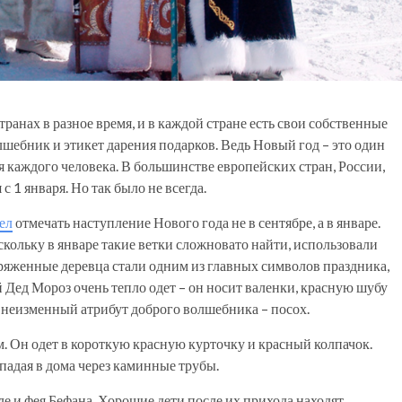
транах в разное время, и в каждой стране есть свои собственные
шебник и этикет дарения подарков. Ведь Новый год – это один
 каждого человека. В большинстве европейских стран, России,
 1 января. Но так было не всегда.
ел
отмечать наступление Нового года не в сентябре, а в январе.
кольку в январе такие ветки сложновато найти, использовали
ряженные деревца стали одним из главных символов праздника,
 Дед Мороз очень тепло одет – он носит валенки, красную шубу
е неизменный атрибут доброго волшебника – посох.
 Он одет в короткую красную курточку и красный колпачок.
падая в дома через каминные трубы.
е и фея Бефана. Хорошие дети после их прихода находят