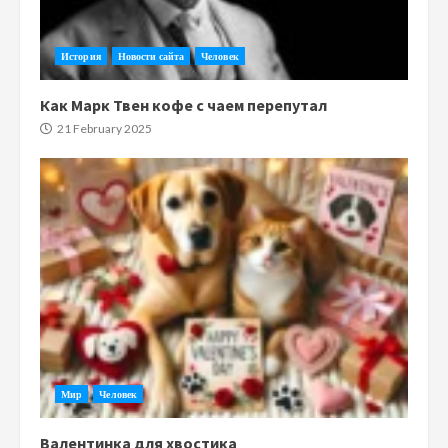
История
Новости сайта
Человек
Как Марк Твен кофе с чаем перепутал
21 February 2025
Мир
Человек
Валентинка для хвостика