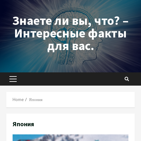
Skip
to
Знаете ли вы, что? –
content
Интересные факты
для вас.
Primary
Menu
Home
Япония
Япония