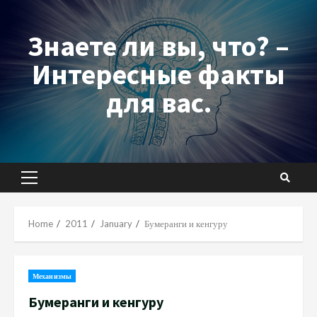
Skip
to
Знаете ли вы, что? –
content
Интересные факты
для вас.
Primary
Menu
Home
2011
January
Бумеранги и кенгуру
Механизмы
Бумеранги и кенгуру