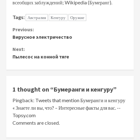
всеобщих заблуждений; Wikipedia (Бумеранг).
Tags:
Австралия
Кенгуру
Оружие
Continue
Previous:
Вирусное электричество
Reading
Next:
Пылесос на конной тяге
1 thought on “
Бумеранги и кенгуру
”
Pingback:
Tweets that mention Бумеранги и кенгуру
« Знаете ли вы, что? – Интересные факты для вас. --
Topsy.com
Comments are closed.