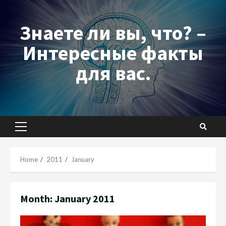
Skip
to
Знаете ли вы, что? –
content
Интересные факты
для вас.
Primary
Menu
Home
2011
January
Month:
January 2011