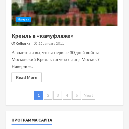
История
Кремль в «камуфляже»
Kolbaska
25 January 2011
А знаете ли вы, что за первые 30 дней войны
Московский Кремль «исчез» с лица Москвы?
Наверное...
Read More
Posts
1
2
3
4
5
Next
navigation
ПРОГРАММА САЙТА