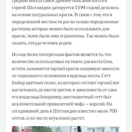
средние века (а самое древнее описание килта в
горной Шотландии датируется 1594 годом) делались
на основе натуральных красок. В связи с тем, что в
определенной местности росли только определенные
растения, которые можно было использовать для
красок, ткачи были ими ограничены. Так можно было
сказать, откуда человек родом.
Но еще более интересным фактом является то, что
количество используемых на ткани для килта (она,
кстати, называется тартан) красок напрямую зависело
от социального положения владельца килта. Сетт
(набор цветных полос, из которых состоял тартан) мог
насчитывать до шести цветов, в зависимости от сана
его владельца (например, шестицветный сетт был
исключительной привилегией чифа — короля). На
сегодняшний день в Шотландии известно около 700
сеттов, и их число неуклонно растет.