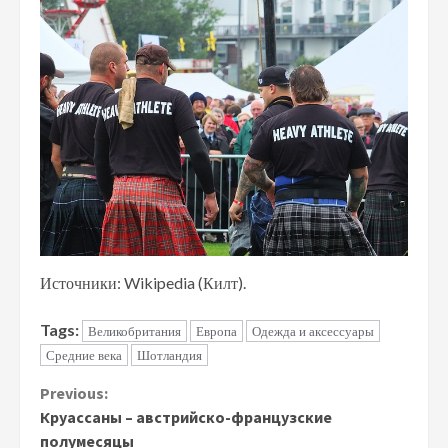
Источники: Wikipedia (Килт).
Tags:
Великобритания
Европа
Одежда и аксессуары
Средние века
Шотландия
Continue
Previous:
Круассаны – австрийско-французские
Reading
полумесяцы