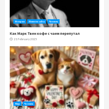
История
Новости сайта
Человек
Как Марк Твен кофе с чаем перепутал
21 February 2025
Мир
Человек