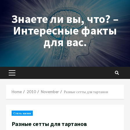
Skip
to
Знаете ли вы, что? –
content
Интересные факты
для вас.
Primary
Menu
Home
2010
November
Разные сетты для тартанов
Стиль жизни
Разные сетты для тартанов