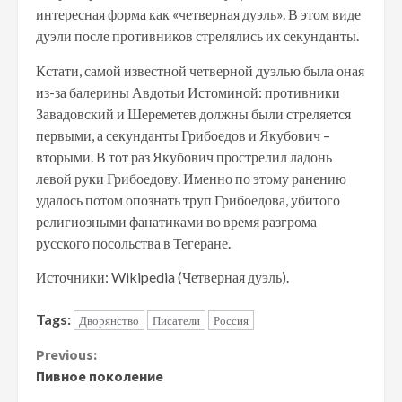
интересная форма как «четверная дуэль». В этом виде
дуэли после противников стрелялись их секунданты.
Кстати, самой известной четверной дуэлью была оная
из-за балерины Авдотьи Истоминой: противники
Завадовский и Шереметев должны были стреляется
первыми, а секунданты Грибоедов и Якубович –
вторыми. В тот раз Якубович прострелил ладонь
левой руки Грибоедову. Именно по этому ранению
удалось потом опознать труп Грибоедова, убитого
религиозными фанатиками во время разгрома
русского посольства в Тегеране.
Источники: Wikipedia (Четверная дуэль).
Tags:
Дворянство
Писатели
Россия
Continue
Previous:
Пивное поколение
Reading