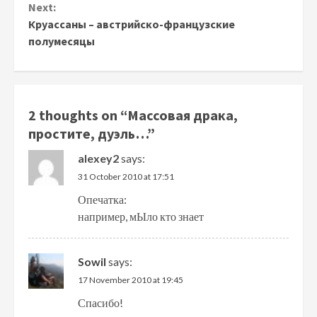
Next:
Круассаны – австрийско-французские
полумесяцы
2 thoughts on “
Массовая драка,
простите, дуэль…
”
alexey2
says:
31 October 2010 at 17:51
Опечатка:
например, мЫло кто знает
Sowil
says:
17 November 2010 at 19:45
Спасибо!