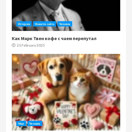
История
Новости сайта
Человек
Как Марк Твен кофе с чаем перепутал
21 February 2025
Мир
Человек