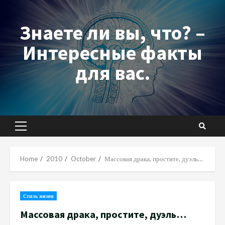
Skip
to
Знаете ли вы, что? –
content
Интересные факты
для вас.
Primary
Menu
Home
2010
October
Массовая драка, простите, дуэль…
Стиль жизни
Массовая драка, простите, дуэль…