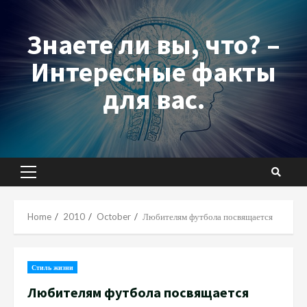
Skip
to
Знаете ли вы, что? –
content
Интересные факты
для вас.
Primary
Menu
Home
2010
October
Любителям футбола посвящается
Стиль жизни
Любителям футбола посвящается