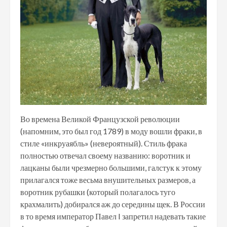
Во времена Великой Французской революции
(напомним, это был год 1789) в моду вошли фраки, в
стиле «инкруаябль» (невероятный). Стиль фрака
полностью отвечал своему названию: воротник и
лацканы были чрезмерно большими, галстук к этому
прилагался тоже весьма внушительных размеров, а
воротник рубашки (который полагалось туго
крахмалить) добирался аж до середины щек. В России
в то время император Павел I запретил надевать такие