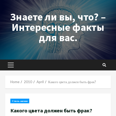
Skip
to
Знаете ли вы, что? –
content
Интересные факты
для вас.
Primary
Menu
Home
2010
April
Какого цвета должен быть фрак?
Стиль жизни
Какого цвета должен быть фрак?