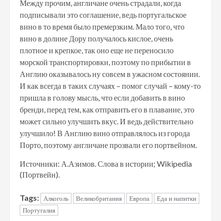
Между прочим, англичане очень страдали, когда
подписывали это соглашение, ведь португальское
вино в то время было премерзким. Мало того, что
вино в долине Дору получалось кислое, очень
плотное и крепкое, так оно еще не переносило
морской транспортировки, поэтому по прибытии в
Англию оказывалось ну совсем в ужасном состоянии.
И как всегда в таких случаях – помог случай – кому-то
пришла в голову мысль, что если добавить в вино
бренди, перед тем, как отправить его в плавание, это
может сильно улучшить вкус. И ведь действительно
улучшило! В Англию вино отправлялось из города
Порто, поэтому англичане прозвали его портвейном.
Источники: А.Азимов. Слова в истории; Wikipedia
(Портвейн).
Tags:
Алкоголь
Великобритания
Европа
Еда и напитки
Португалия