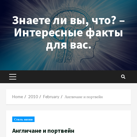
Skip
to
Знаете ли вы, что? –
content
Интересные факты
для вас.
Primary
Menu
Home
2010
February
Англичане и портвейн
Стиль жизни
Англичане и портвейн