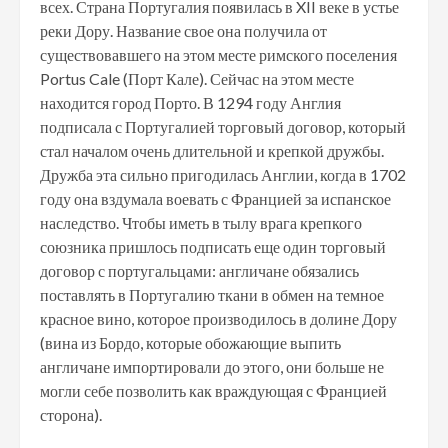
всех. Страна Португалия появилась в XII веке в устье
реки Дору. Название свое она получила от
существовавшего на этом месте римского поселения
Portus Cale (Порт Кале). Сейчас на этом месте
находится город Порто. В 1294 году Англия
подписала с Португалией торговый договор, который
стал началом очень длительной и крепкой дружбы.
Дружба эта сильно пригодилась Англии, когда в 1702
году она вздумала воевать с Францией за испанское
наследство. Чтобы иметь в тылу врага крепкого
союзника пришлось подписать еще один торговый
договор с португальцами: англичане обязались
поставлять в Португалию ткани в обмен на темное
красное вино, которое производилось в долине Дору
(вина из Бордо, которые обожающие выпить
англичане импортировали до этого, они больше не
могли себе позволить как враждующая с Францией
сторона).