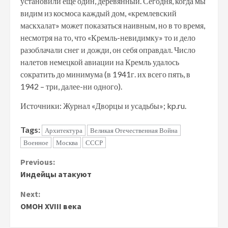
установили еще один, деревянный. Сегодня, когда мы
видим из космоса каждый дом, «кремлевский
маскхалат» может показаться наивным, но в то время,
несмотря на то, что «Кремль-невидимку» то и дело
разоблачали снег и дожди, он себя оправдал. Число
налетов немецкой авиации на Кремль удалось
сократить до минимума (в 1941г. их всего пять, в
1942 – три, далее-ни одного).
Источники: Журнал «Дворцы и усадьбы»; kp.ru.
Tags:
Архитектура
Великая Отечественная Война
Военное
Москва
СССР
Continue
Previous:
Индейцы атакуют
Reading
Next:
ОМОН XVIII века