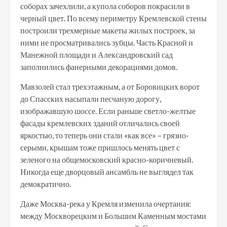
соборах зачехлили, а купола соборов покрасили в
черный цвет. По всему периметру Кремлевской стены
построили трехмерные макеты жилых построек, за
ними не просматривались зубцы. Часть Красной и
Манежной площади и Александровский сад
заполнились фанерными декорациями домов.
Мавзолей стал трехэтажным, а от Боровицких ворот
до Спасских насыпали песчаную дорогу,
изображавшую шоссе. Если раньше светло-желтые
фасады кремлевских зданий отличались своей
яркостью, то теперь они стали «как все» – грязно-
серыми, крышам тоже пришлось менять цвет с
зеленого на общемосковский красно-коричневый.
Никогда еще дворцовый ансамбль не выглядел так
демократично.
Даже Москва-река у Кремля изменила очертания:
между Москворецким и Большим Каменным мостами