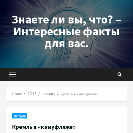
Skip
to
Знаете ли вы, что? –
content
Интересные факты
для вас.
Primary
Menu
Home
2011
January
Кремль в «камуфляже»
История
Кремль в «камуфляже»