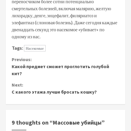
переносчиком более сотни потенциально
смертельных болезней, включая малярию, желтую
лихорадку, денге, энцефалит, филяриатоз и
элефантиаз (слоновая болезнь). Даже сегодня каждые
двенадцать секунд это насекомое «убивает» по
одному из нас.
Tags:
Насекомые
Continue
Previous:
Какой предмет сможет проглотить голубой
Reading
кит?
Next:
С какого этажа лучше бросать кошку?
9 thoughts on “
Массовые убийцы
”