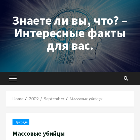
Skip
to
Знаете ли вы, что? –
content
Интересные факты
для вас.
Primary
Menu
Home
2009
September
Массовые убийцы
Природа
Массовые убийцы