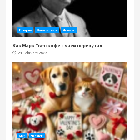
История
Новости сайта
Человек
Как Марк Твен кофе с чаем перепутал
21 February 2025
Мир
Человек