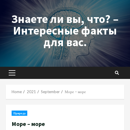
Skip
to
Знаете ли вы, что? –
content
Интересные факты
для вас.
Primary
Menu
Home
2021
September
Море – море
Природа
Море – море