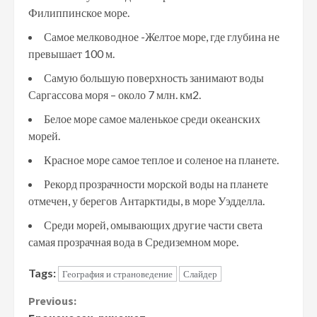
Филиппинское море.
Самое мелководное -Желтое море, где глубина не
превышает 100 м.
Самую большую поверхность занимают воды
Саргассова моря – около 7 млн. км2.
Белое море самое маленькое среди океанских
морей.
Красное море самое теплое и соленое на планете.
Рекорд прозрачности морской воды на планете
отмечен, у берегов Антарктиды, в море Уэдделла.
Среди морей, омывающих другие части света
самая прозрачная вода в Средиземном море.
Tags:
География и страноведение
Слайдер
Continue
Previous: