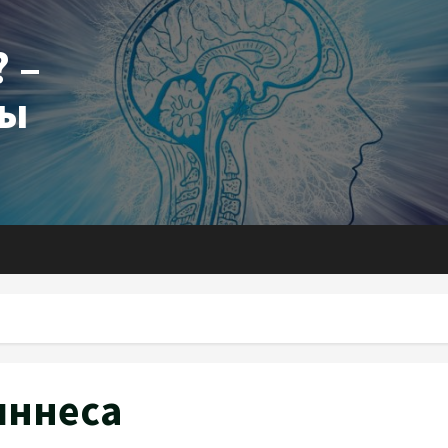
 –
ты
иннеса