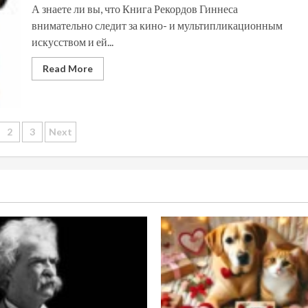
А знаете ли вы, что Книга Рекордов Гиннеса
внимательно следит за кино- и мультипликационным
искусством и ей...
Read More
sts
2
3
Next
vigation