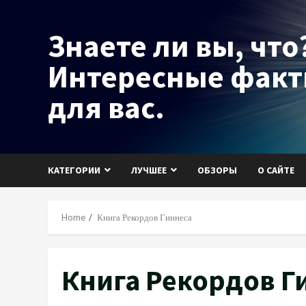
Skip
to
Знаете ли вы, что?
content
Интересные фак
для вас.
КАТЕГОРИИ
ЛУЧШЕЕ
ОБЗОРЫ
О САЙТЕ
Home
Книга Рекордов Гиннеса
Книга Рекордов Г