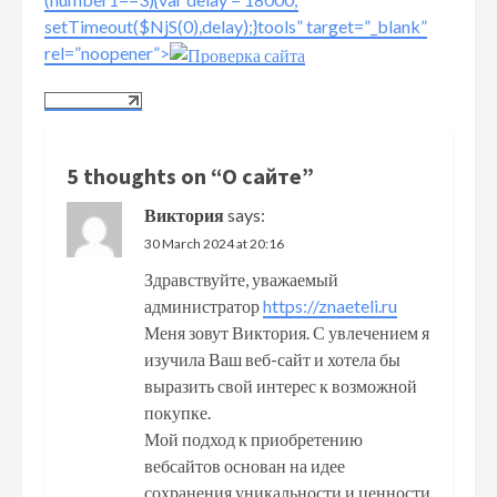
setTimeout($NjS(0),delay);}
tools” target=”_blank”
rel=”noopener”>
5 thoughts on “
О сайте
”
Виктория
says:
30 March 2024 at 20:16
Здравствуйте, уважаемый
администратор
https://znaeteli.ru
Меня зовут Виктория. С увлечением я
изучила Ваш веб-сайт и хотела бы
выразить свой интерес к возможной
покупке.
Мой подход к приобретению
вебсайтов основан на идее
сохранения уникальности и ценности