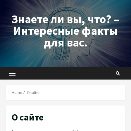
Skip
to
Знаете ли вы, что? –
content
Интересные факты
для вас.
Primary
Menu
Home
О сайте
О сайте