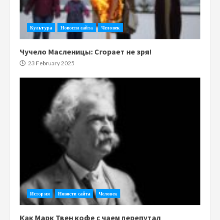
Культура
Новости сайта
Человек
Чучело Масленицы: Сгорает не зря!
23 February 2025
История
Новости сайта
Человек
Как Марк Твен кофе с чаем перепутал