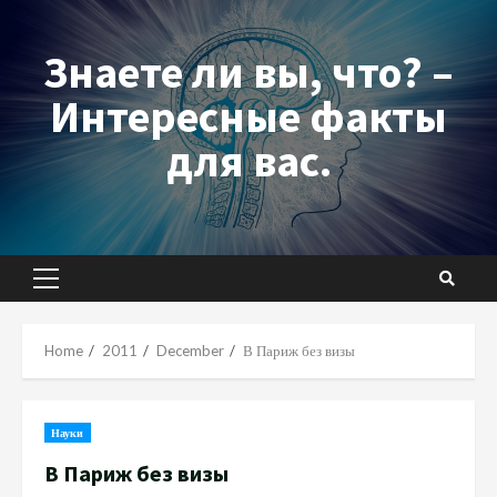
Skip
to
Знаете ли вы, что? –
content
Интересные факты
для вас.
Primary
Menu
Home
2011
December
В Париж без визы
Науки
В Париж без визы