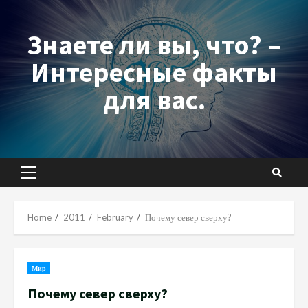
Skip
to
Знаете ли вы, что? –
content
Интересные факты
для вас.
Primary
Menu
Home
2011
February
Почему север сверху?
Мир
Почему север сверху?