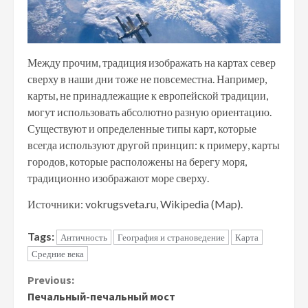
Между прочим, традиция изображать на картах север
сверху в наши дни тоже не повсеместна. Например,
карты, не принадлежащие к европейской традиции,
могут использовать абсолютно разную ориентацию.
Существуют и определенные типы карт, которые
всегда используют другой принцип: к примеру, карты
городов, которые расположены на берегу моря,
традиционно изображают море сверху.
Источники: vokrugsveta.ru, Wikipedia (Map).
Tags:
Античность
География и страноведение
Карта
Средние века
Continue
Previous:
Печальный-печальный мост