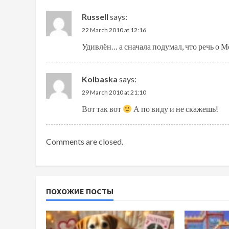
Russell
says:
22 March 2010 at 12:16
Удивлён… а сначала подумал, что речь о М
Kolbaska
says:
29 March 2010 at 21:10
Вот так вот
А по виду и не скажешь!
Comments are closed.
ПОХОЖИЕ ПОСТЫ