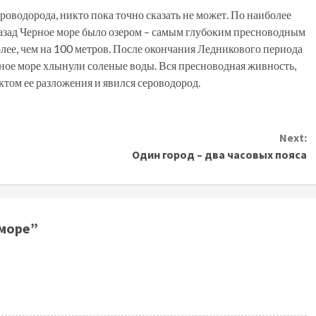
роводорода, никто пока точно сказать не может. По наиболее
назад Черное море было озером – самым глубоким пресноводным
лее, чем на 100 метров. После окончания Ледникового периода
рное море хлынули соленые воды. Вся пресноводная живность,
ктом ее разложения и явился сероводород.
Next:
Один город – два часовых пояса
море
”