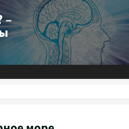
 –
ты
рное море