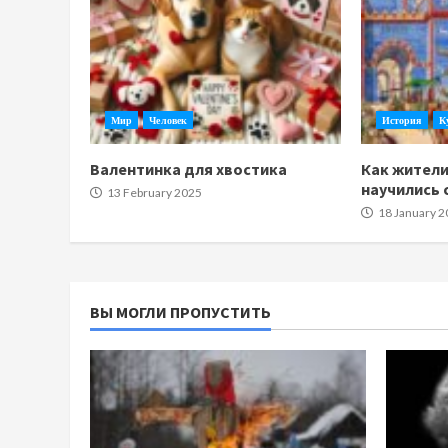
Мир
Человек
История
К
Валентинка для хвостика
Как жител
научились 
13 February 2025
18 January 2
ВЫ МОГЛИ ПРОПУСТИТЬ