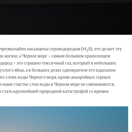
ря чрезвычайно насыщены сероводородом (H
S), что делает эту
2
ыло жизни, а Черное море – самым большим хранилищем
одород – это страшно токсичный газ, который в небольших
тухлого яйца, а в больших дозах однократное его вдыхание
их слоях воды Черного моря, кроме анаэробных серных
а наше счастье слои воды в Черном море не смешиваются,
бы стать крупнейшей природной катастрофой со времен