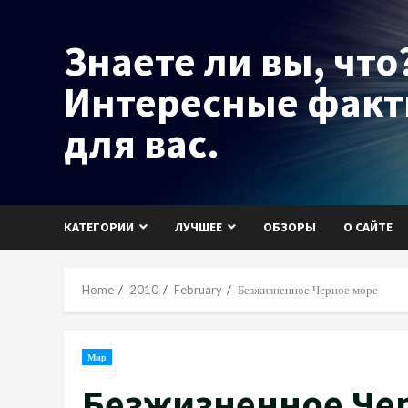
Skip
to
Знаете ли вы, что?
content
Интересные фак
для вас.
КАТЕГОРИИ
ЛУЧШЕЕ
ОБЗОРЫ
О САЙТЕ
Home
2010
February
Безжизненное Черное море
Мир
Безжизненное Че