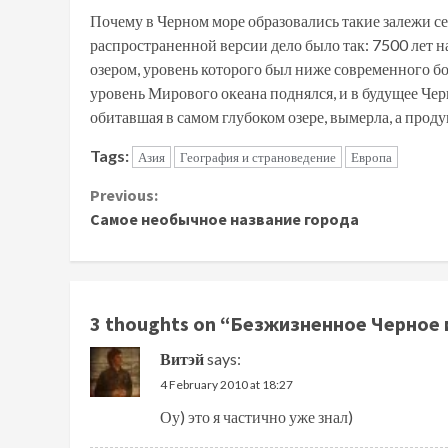
Почему в Черном море образовались такие залежи се
распространенной версии дело было так: 7500 лет 
озером, уровень которого был ниже современного бо
уровень Мирового океана поднялся, и в будущее Че
обитавшая в самом глубоком озере, вымерла, а проду
Tags:
Азия
География и страноведение
Европа
Continue
Previous:
Самое необычное название города
Reading
3 thoughts on “
Безжизненное Черное 
Витэй
says:
4 February 2010 at 18:27
Оу) это я частично уже знал)