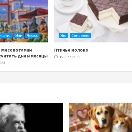
ультура
Мир
Человек
Мир
Стиль жизни
и Месопотамии
Птичье молоко
считать дни и месяцы
19 June 2022
025