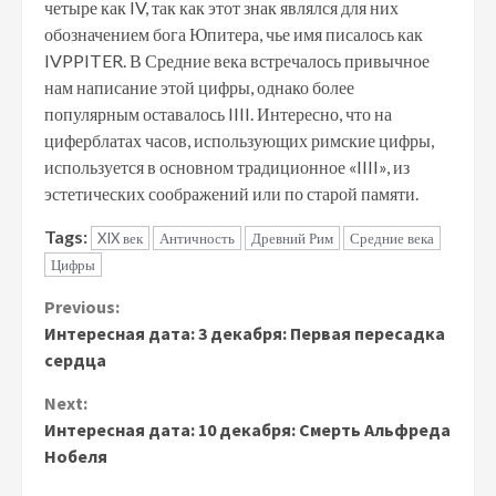
четыре как IV, так как этот знак являлся для них
обозначением бога Юпитера, чье имя писалось как
IVPPITER. В Средние века встречалось привычное
нам написание этой цифры, однако более
популярным оставалось IIII. Интересно, что на
циферблатах часов, использующих римские цифры,
используется в основном традиционное «IIII», из
эстетических соображений или по старой памяти.
Tags:
XIX век
Античность
Древний Рим
Средние века
Цифры
Continue
Previous:
Интересная дата: 3 декабря: Первая пересадка
Reading
сердца
Next:
Интересная дата: 10 декабря: Смерть Альфреда
Нобеля