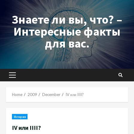
Skip
to
Знаете ли вы, что? –
content
Интересные факты
для вас.
Primary
Menu
Home
2009
December
IV или IIII?
История
IV или IIII?