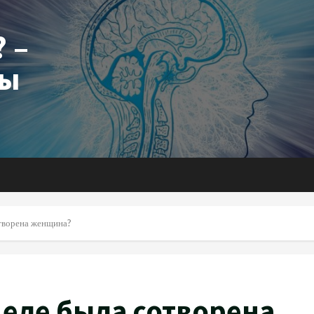
 –
ты
отворена женщина?
деле была сотворена