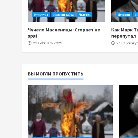
Культура
Новости сайта
Человек
История
Н
Чучело Масленицы: Сгорает не
Как Марк Т
зря!
перепутал
23 February 2025
21 February
ВЫ МОГЛИ ПРОПУСТИТЬ