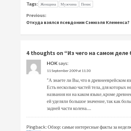
Tags:
Женщина
Мужчина
Пенис
Continue
Previous:
Откуда взялся псевдоним Сэмюэля Клеменса?
Reading
4 thoughts on “
Из чего на самом деле
HOK
says:
11 September 2009 at 11:30
“А знаете ли Вы, что в древнееврейском я
Есть несколько частей тела, для которых 
названия ни на каком языке, кроме древне
ей уделяли большое значение, так как бо
задней части колена….
Pingback:
Обзор: самые интересные факты за неделю