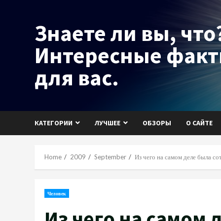
Skip
to
Знаете ли вы, что?
content
Интересные фак
для вас.
КАТЕГОРИИ
ЛУЧШЕЕ
ОБЗОРЫ
О САЙТЕ
Home
2009
September
Из чего на самом деле была с
Человек
Из чего на самом 