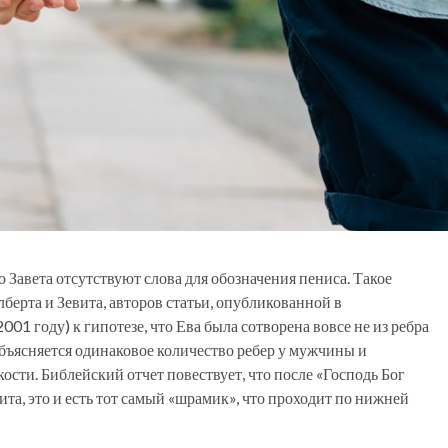
о Завета отсутствуют слова для обозначения пениса. Такое
берта и Зевита, авторов статьи, опубликованной в
1 году) к гипотезе, что Ева была сотворена вовсе не из ребра
м объясняется одинаковое количество ребер у мужчины и
сти. Библейский отчет повествует, что после «Господь Бог
ита, это и есть тот самый «шрамик», что проходит по нижней