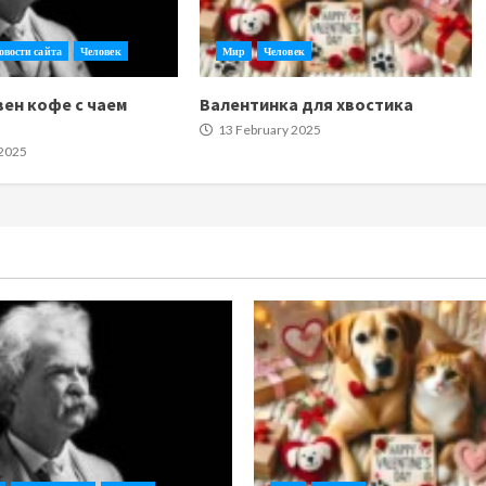
овости сайта
Человек
Мир
Человек
вен кофе с чаем
Валентинка для хвостика
13 February 2025
 2025