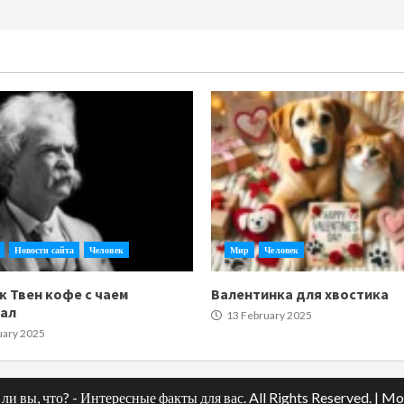
Новости сайта
Человек
Мир
Человек
к Твен кофе с чаем
Валентинка для хвостика
тал
13 February 2025
uary 2025
ли вы, что? - Интересные факты для вас. All Rights Reserved.
|
Mo