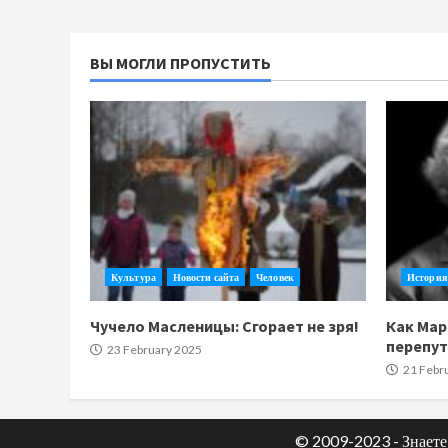
ВЫ МОГЛИ ПРОПУСТИТЬ
Культура
Новости сайта
Человек
История
Чучело Масленицы: Сгорает не зря!
Как Мар
перепу
23 February 2025
21 Febr
© 2009-2023 - Знаете 