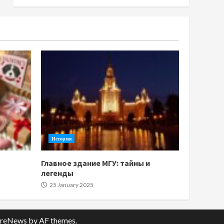
История
Главное здание МГУ: тайны и
легенды
25 January 2025
reNews
by AF themes.