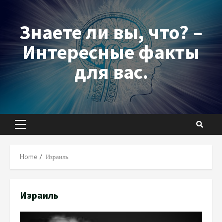
Skip
to
Знаете ли вы, что? –
content
Интересные факты
для вас.
Primary
Menu
Home
Израиль
Израиль