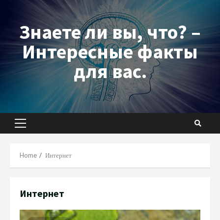
Skip
to
Знаете ли вы, что? –
content
Интересные факты
для вас.
Primary
Menu
Home
Интернет
Интернет