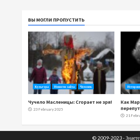
ВЫ МОГЛИ ПРОПУСТИТЬ
Культура
Новости сайта
Человек
История
Чучело Масленицы: Сгорает не зря!
Как Мар
перепу
23 February 2025
21 Febr
© 2009-2023 - Знаете 