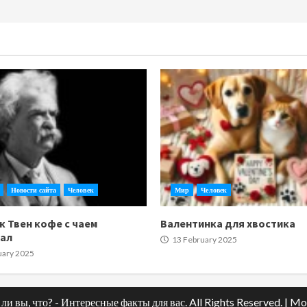
Новости сайта
Человек
Мир
Человек
к Твен кофе с чаем
Валентинка для хвостика
тал
13 February 2025
uary 2025
ли вы, что? - Интересные факты для вас. All Rights Reserved.
|
Mo