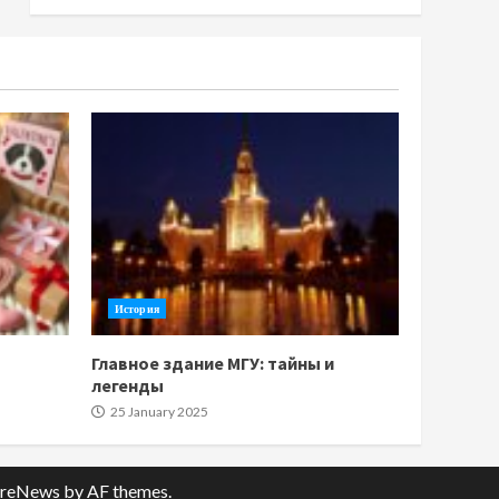
История
Главное здание МГУ: тайны и
легенды
25 January 2025
reNews
by AF themes.