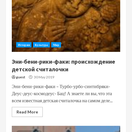
История
Культура
Мир
Эни-бени-рики-факи: происхождение
детской считалочки
guest
30 May 2019
Эни-бени-рики-факи – Турбо-урбо-синтибряки-
Деус-деус-космодеус- Бац! А знаете ли вы, что эта
всем известная детская считалочка на самом деле...
Read More