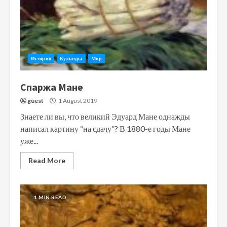
История
Культура
Мир
Спаржа Мане
guest
1 August 2019
Знаете ли вы, что великий Эдуард Мане однажды
написал картину “на сдачу”? В 1880-е годы Мане
уже...
Read More
1 MIN READ