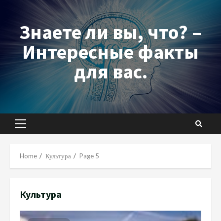
Skip
to
Знаете ли вы, что? –
content
Интересные факты
для вас.
Primary
Menu
Home
Культура
Page 5
Культура