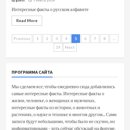
guest
7 March 2019
Интересные факты о русском алфавите
Read More
Posts
Previous
1
2
3
4
5
6
7
8
…
19
Next
navigation
ПРОГРАММА САЙТА
Мы сделаем все, чтобы ежедневно сюда добавлялись
самые интересные факты. Интересные факты о
жизни, человеке, о женщинах и мужчинах,
интересные факты из истории, о животных и
растениях, о науке и технике и многом другом... Сами
записи будут небольшими, чтобы было не скучно, но
информативными - хоть сейчас обсуждай на форуме,