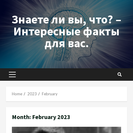
Skip
to
Знаете ли вы, что? –
content
Интересные факты
для вас.
Primary
Menu
Home
2023
February
Month:
February 2023