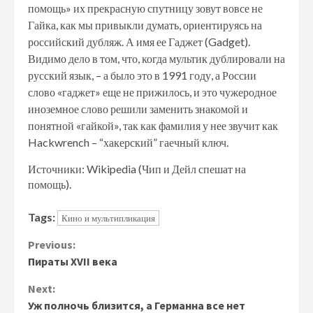
помощь» их прекрасную спутницу зовут вовсе не
Гайка, как мы привыкли думать, ориентируясь на
российский дубляж. А имя ее Гаджет (Gadget).
Видимо дело в том, что, когда мультик дублировали на
русский язык, – а было это в 1991 году, а России
слово «гаджет» еще не прижилось, и это чужеродное
иноземное слово решили заменить знакомой и
понятной «гайкой», так как фамилия у нее звучит как
Hackwrench – “хакерский” гаечный ключ.
Источники: Wikipedia (Чип и Дейл спешат на
помощь).
Tags:
Кино и мультипликация
Continue
Previous:
Пираты XVII века
Reading
Next:
Уж полночь близится, а Германна все нет