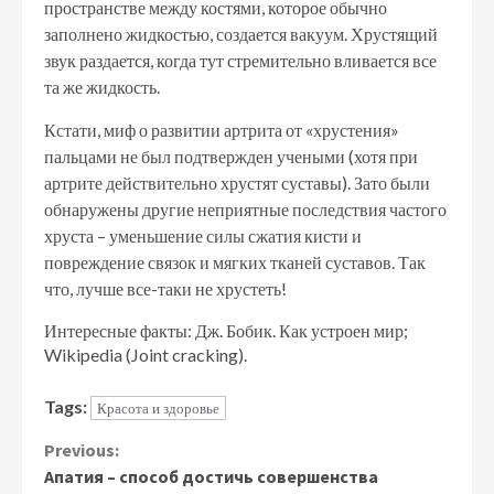
пространстве между костями, которое обычно
заполнено жидкостью, создается вакуум. Хрустящий
звук раздается, когда тут стремительно вливается все
та же жидкость.
Кстати, миф о развитии артрита от «хрустения»
пальцами не был подтвержден учеными (хотя при
артрите действительно хрустят суставы). Зато были
обнаружены другие неприятные последствия частого
хруста – уменьшение силы сжатия кисти и
повреждение связок и мягких тканей суставов. Так
что, лучше все-таки не хрустеть!
Интересные факты: Дж. Бобик. Как устроен мир;
Wikipedia (Joint cracking).
Tags:
Красота и здоровье
Continue
Previous:
Апатия – способ достичь совершенства