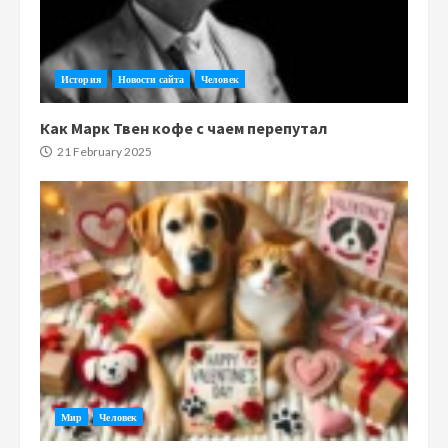
История
Новости сайта
Человек
Как Марк Твен кофе с чаем перепутал
21 February 2025
Мир
Человек