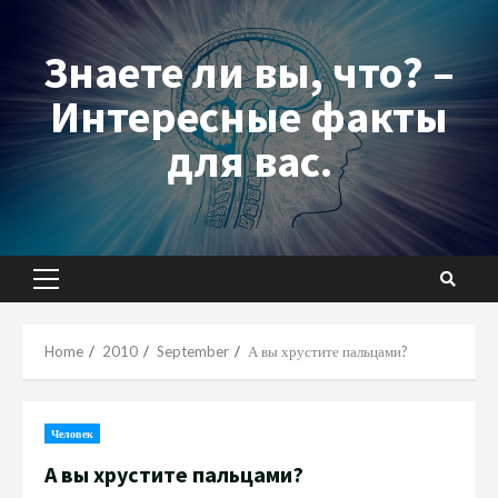
Skip
to
Знаете ли вы, что? –
content
Интересные факты
для вас.
Primary
Menu
Home
2010
September
А вы хрустите пальцами?
Человек
А вы хрустите пальцами?