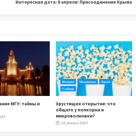
Интересная дата: 8 апреля: Присоединение Крыма
История
Механизмы
Науки
Слайдер
ание МГУ: тайны и
Хрустящее открытие: что
общего у попкорна и
микроволновки?
025
22 January 2025