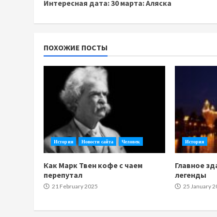
Интересная дата: 30 марта: Аляска
Reading
ПОХОЖИЕ ПОСТЫ
История
Новости сайта
Человек
История
Как Марк Твен кофе с чаем
Главное зд
перепутал
легенды
21 February 2025
25 January 2