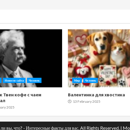
Новости сайта
Человек
Мир
Человек
к Твен кофе с чаем
Валентинка для хвостика
тал
13 February 2025
uary 2025
ли вы, что? - Интересные факты для вас. All Rights Reserved.
|
Mo