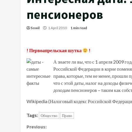
пенсионеров
Sowil
1 April 2010
1 min read
! Первоапрельская шутка
!
А знаете ли вы, что с 1 апреля 2009 г
Российской Федерации в корне помен
права, которые, тем не менее, прошли 
что с этой даты, налог на доходы физ
доходам пенсионеров – таким как соб
Wikipedia (Налоговый кодекс Российской Федерации)
Tags:
Общество
Право
Continue
Previous: