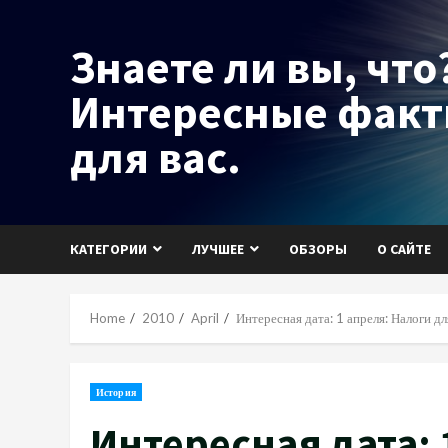
Skip
to
Знаете ли вы, что?
content
Интересные фак
для вас.
КАТЕГОРИИ
ЛУЧШЕЕ
ОБЗОРЫ
О САЙТЕ
Home
2010
April
Интересная дата: 1 апреля: Налоги д
История
Интересная дата: 