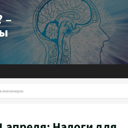
 –
ты
ля пенсионеров
1 апреля: Налоги для