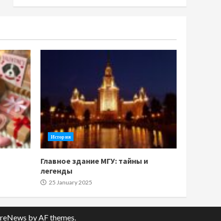
История
Главное здание МГУ: тайны и
легенды
25 January 2025
reNews
by AF themes.