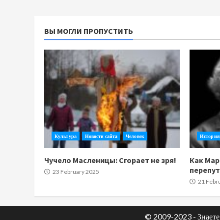
ВЫ МОГЛИ ПРОПУСТИТЬ
Культура
Новости сайта
Человек
История
Чучело Масленицы: Сгорает не зря!
Как Мар
перепу
23 February 2025
21 Febr
© 2009-2023 - Знаете 