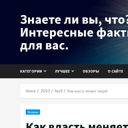
Skip
to
Знаете ли вы, что?
content
Интересные фак
для вас.
КАТЕГОРИИ
ЛУЧШЕЕ
ОБЗОРЫ
О САЙТЕ
Home
2010
April
Как власть меняет людей
Человек
Как власть меняе