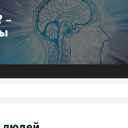
 –
ты
т людей