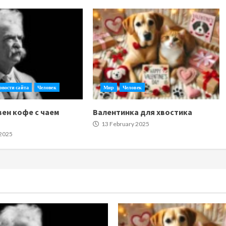
овости сайта
Человек
Мир
Человек
вен кофе с чаем
Валентинка для хвостика
13 February 2025
 2025