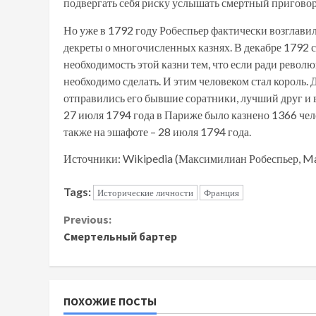
подвергать себя риску услышать смертный приговор
Но уже в 1792 году Робеспьер фактически возглави
декреты о многочисленных казнях. В декабре 1792 
необходимость этой казни тем, что если ради револ
необходимо сделать. И этим человеком стал король. 
отправились его бывшие соратники, лучший друг и в
27 июля 1794 года в Париже было казнено 1366 чел
также на эшафоте – 28 июля 1794 года.
Источники: Wikipedia (Максимилиан Робеспьер, Max
Tags:
Исторические личности
Франция
Continue
Previous:
Смертельный бартер
Reading
ПОХОЖИЕ ПОСТЫ