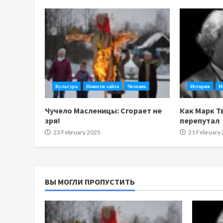
Культура
Новости сайта
Человек
История
Н
Чучело Масленицы: Сгорает не
Как Марк Т
зря!
перепутал
23 February 2025
21 February
ВЫ МОГЛИ ПРОПУСТИТЬ