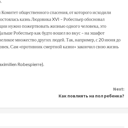
.
л Комитет общественного спасения, от которого исходили
состоялась казнь Людовика XVI – Робеспьер обосновал
юции нужно пожертвовать жизнью одного человека, это
Дальше Робеспьер как будто вошел во вкус – на эшафот
еликое множество других людей. Так, например, с 20 июня до
овек. Сам «противник смертной казни» закончил свою жизнь
imilien Robespierre).
Next:
Как повлиять на пол ребенка?