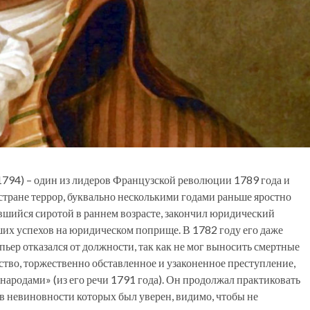
1794) – один из лидеров Французской революции 1789 года и
стране террор, буквально несколькими годами раньше яростно
авшийся сиротой в раннем возрасте, закончил юридический
ших успехов на юридическом поприще. В 1782 году его даже
пьер отказался от должности, так как не мог выносить смертные
йство, торжественно обставленное и узаконенное преступление,
ародами» (из его речи 1791 года). Он продолжал практиковать
, в невиновности которых был уверен, видимо, чтобы не