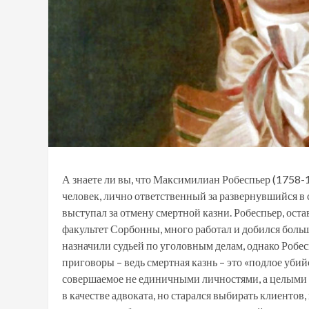
А знаете ли вы, что Максимилиан Робеспьер (1758-
человек, лично ответственный за развернувшийся в 
выступал за отмену смертной казни. Робеспьер, ост
факультет Сорбонны, много работал и добился боль
назначили судьей по уголовным делам, однако Робес
приговоры – ведь смертная казнь – это «подлое уби
совершаемое не единичными личностями, а целыми н
в качестве адвоката, но старался выбирать клиентов