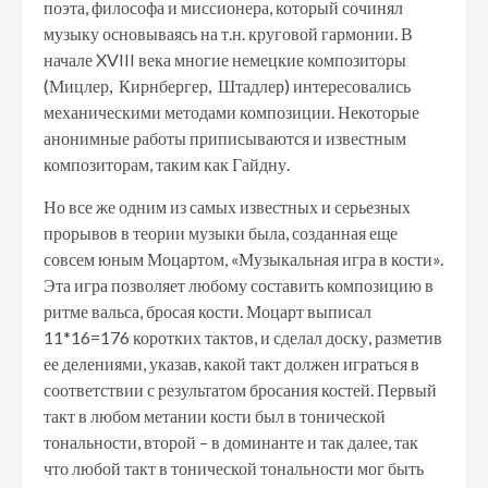
поэта, философа и миссионера, который сочинял
музыку основываясь на т.н. круговой гармонии. В
начале XVIII века многие немецкие композиторы
(Мицлер, Кирнбергер, Штадлер) интересовались
механическими методами композиции. Некоторые
анонимные работы приписываются и известным
композиторам, таким как Гайдну.
Но все же одним из самых известных и серьезных
прорывов в теории музыки была, созданная еще
совсем юным Моцартом, «Музыкальная игра в кости».
Эта игра позволяет любому составить композицию в
ритме вальса, бросая кости. Моцарт выписал
11*16=176 коротких тактов, и сделал доску, разметив
ее делениями, указав, какой такт должен играться в
соответствии с результатом бросания костей. Первый
такт в любом метании кости был в тонической
тональности, второй – в доминанте и так далее, так
что любой такт в тонической тональности мог быть