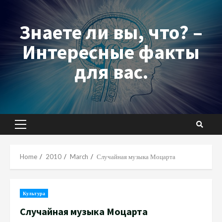
Skip
to
Знаете ли вы, что? –
content
Интересные факты
для вас.
Primary
Menu
Home
2010
March
Случайная музыка Моцарта
Культура
Случайная музыка Моцарта