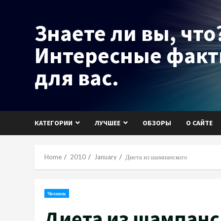
Skip
to
Знаете ли вы, что?
content
Интересные фак
для вас.
КАТЕГОРИИ
ЛУЧШЕЕ
ОБЗОРЫ
О САЙТЕ
Home
2010
January
Диета из шампанского
Человек
Диета из шампанс