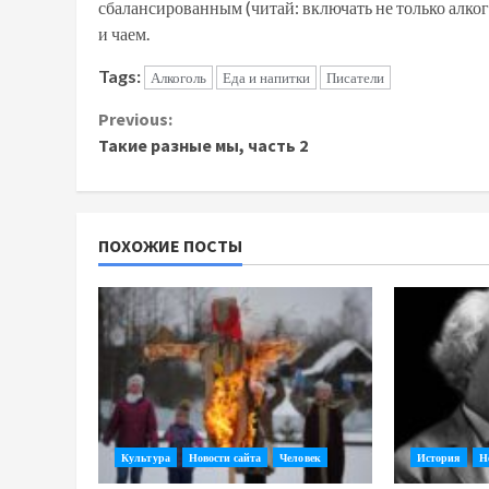
сбалансированным (читай: включать не только алког
и чаем.
Tags:
Алкоголь
Еда и напитки
Писатели
Continue
Previous:
Такие разные мы, часть 2
Reading
ПОХОЖИЕ ПОСТЫ
Культура
Новости сайта
Человек
История
Н