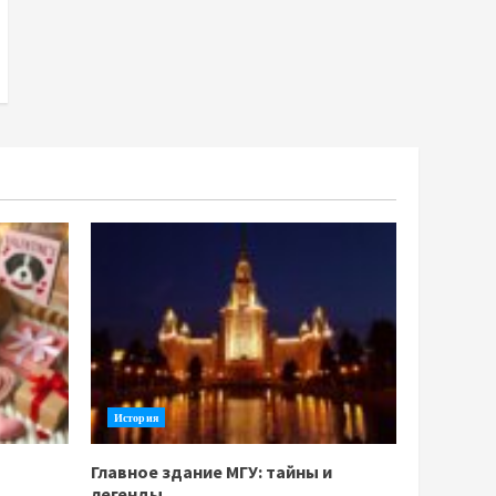
История
Главное здание МГУ: тайны и
легенды