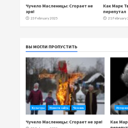
Чучело Масленицы: Сгорает не
Как Марк Т
зря!
перепутал
23 February 2025
21 February
ВЫ МОГЛИ ПРОПУСТИТЬ
Культура
Новости сайта
Человек
История
Чучело Масленицы: Сгорает не зря!
Как Мар
перепу