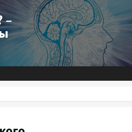
 –
ты
кого