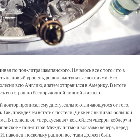
ивал по пол-литра шампанского. Началось все с того, что в
ть на новый уровень, решил выступать с лекциями. Его
олесил всю Англию, а затем отправился в Америку. В итоге
ось его страшно беспорядочной личной жизнью.
й доктор прописал ему диету, сильно отличающуюся от того,
 Так, прежде чем встать с постели, Диккенс выпивал большой
ма. В полдень он «перекусывал» коктейлем «шерри-коблер» и
панское – пол-литра! Между пятью и восьмью вечера, перед
 И, наконец, поскольку рацион все-таки должен быть