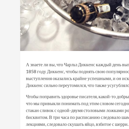
А знаете ли вы, что Чарльз Диккенс каждый день вып
1858 году Диккенс, чтобы поднять свою популярнос
выступления оказались крайне успешными, и он иск
Диккенс сильно переутомился, что также усугублял
Чтобы поправить здоровье писателя, какой-то добры
что мы привыкли понимать под этим словом сегодня.
стакан сливок с одной-двумя столовыми ложками ро
бисквитом. В три часа по расписанию следовало шам
лекциями, следовало скушать яйцо, взбитое с шерри.