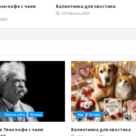
вен кофе с чаем
Валентинка для хвостика
13 February 2025
 2025
Новости сайта
Человек
Мир
Человек
к Твен кофе с чаем
Валентинка для хвостика
тал