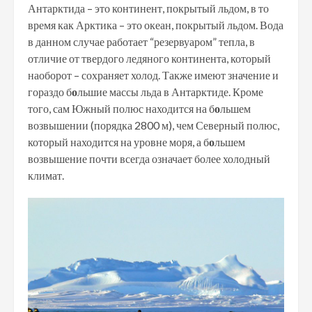
Антарктида – это континент, покрытый льдом, в то
время как Арктика – это океан, покрытый льдом. Вода
в данном случае работает “резервуаром” тепла, в
отличие от твердого ледяного континента, который
наоборот – сохраняет холод. Также имеют значение и
гораздо б
о
льшие массы льда в Антарктиде. Кроме
того, сам Южный полюс находится на б
о
льшем
возвышении (порядка 2800 м), чем Северный полюс,
который находится на уровне моря, а б
о
льшем
возвышение почти всегда означает более холодный
климат.