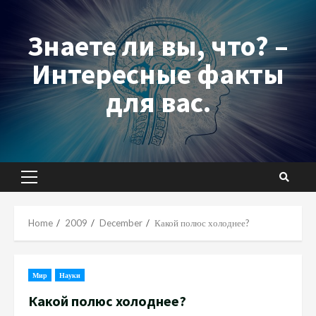
Skip
to
Знаете ли вы, что? –
content
Интересные факты
для вас.
Primary
Menu
Home
2009
December
Какой полюс холоднее?
Мир
Науки
Какой полюс холоднее?