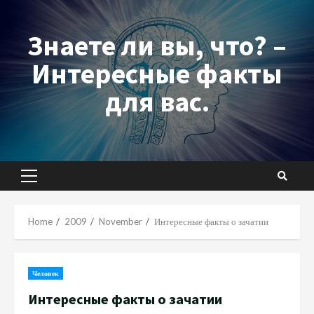
Skip
to
Знаете ли вы, что? –
content
Интересные факты
для вас.
Primary
Menu
Home
2009
November
Интересные факты о зачатии
Человек
Интересные факты о зачатии