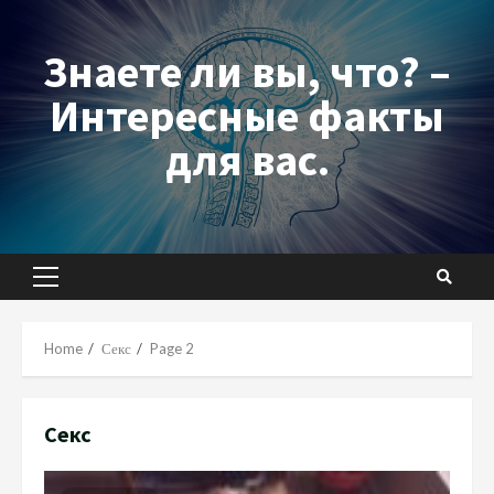
Skip
to
Знаете ли вы, что? –
content
Интересные факты
для вас.
Primary
Menu
Home
Секс
Page 2
Секс