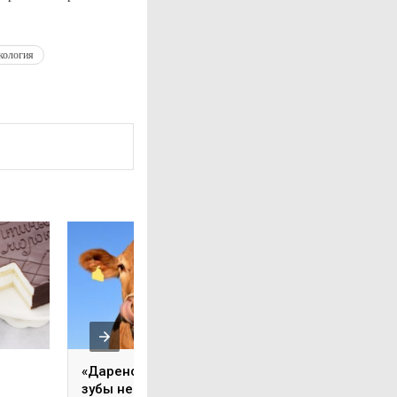
кология
«Дареной корове в
Битва умов: соба
зубы не смотрят…»
против кошек