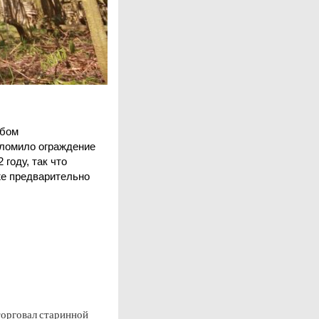
юбом
оломило ограждение
 году, так что
же предварительно
орговал старинной