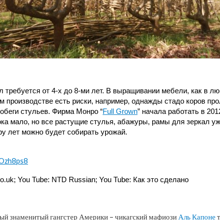
 требуется от 4-х до 8-ми лет. В выращивании мебели, как в л
м производстве есть риски, например, однажды стадо коров пр
обеги стульев. Фирма Монро “
Full Grown
” начала работать в 2012
ока мало, но все растущие стулья, абажуры, рамы для зеркал у
ру лет можно будет собирать урожай.
DOzh8ps8
co.uk; You Tube: NTD Russian;
You Tube: Как это сделано
амый знаменитый гангстер Америки – чикагский мафиози
Аль Капоне
т