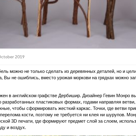
October 2019
бель можно не только сделать из деревянных деталей, но и цел
Да, Вы не ошиблись, вместо урожая моркови на грядках можно з
ожен в английском графстве Дербишир. Дизайнер Гевин Монро 
 разработанных пластиковых формах, годами направляя ветви, 
жные, чтобы сформировать жесткий каркас. Точки, где ветви при
перелома кости, поэтому не требуется ни клея ни шурупов. Монр
еской 3D печати, где формируют предмет слой за слоем, использ
ду и воздух.