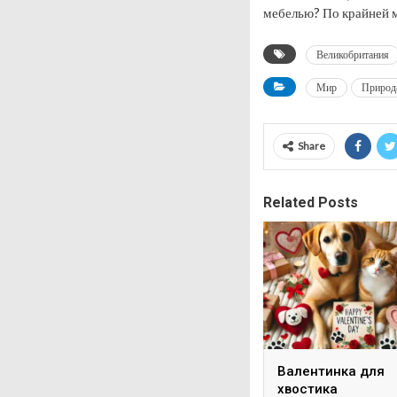
мебелью? По крайней ме
Великобритания
Мир
Природ
Share
Related Posts
Валентинка для
хвостика