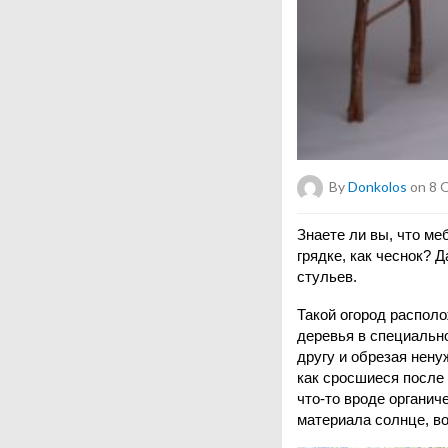
By
Donkolos
on 8 
Знаете ли вы, что ме
грядке, как чеснок? 
стульев.
Такой огород распол
деревья в специально
другу и обрезая нену
как сросшиеся после 
что-то вроде органич
материала солнце, во