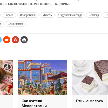
ре, так значилось на его визитной карточке.
Европа
Изобретения
Мебель
Окружающая среда
Слайдер
Э
а
Стиль жизни
Как жители
Птичье молоко
Месопотамии