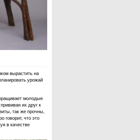
иком вырастить на
апланировать урожай
выращивает молодые
прививая их друг к
виты, так же прочны,
о говорит, что это
уя в качестве