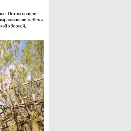
нье. Потом поняли,
В выращивании мебели
кой яблоней,