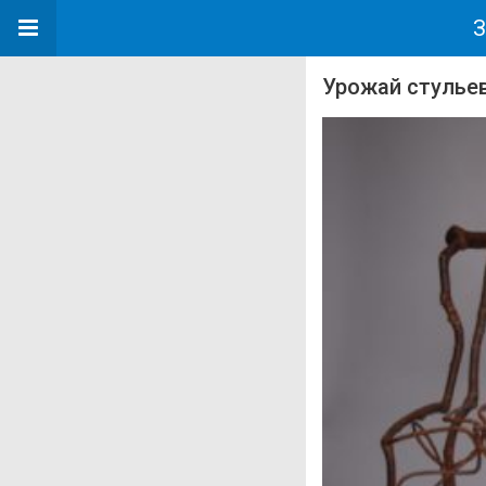
З
Урожай стулье