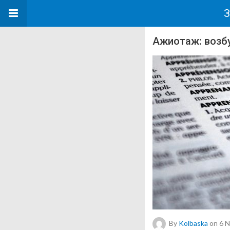
З
Ажиотаж: возб
By
Kolbaska
on 6 