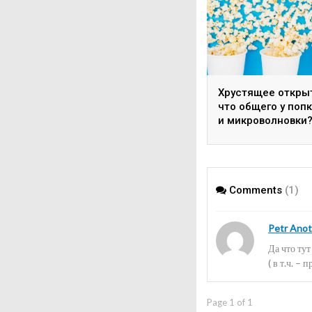
Хрустящее откры
что общего у поп
и микроволновки
Comments
(1)
Petr Anot
Да что ту
( в т.ч. – 
Page 1 of 1