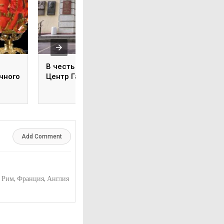
В честь кого назван
Как Клеопатра ук
чного
Центр Гамалеи?
выпила
Add Comment
. Рим, Франция, Англия