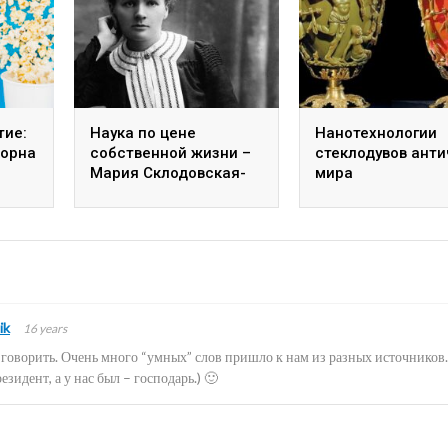
тие:
Наука по цене
Нанотехнологии
корна
собственной жизни –
стеклодувов анти
?
Мария Склодовская-
мира
Кюри
ik
16 years
т говорить. Очень много “умных” слов пришло к нам из разных источников
президент, а у нас был – господарь.) 🙂