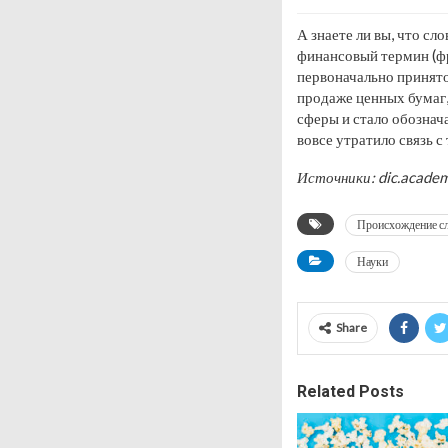
А знаете ли вы, что сл
финансовый термин (фр
первоначально принято
продаже ценных бумаг,
сферы и стало обознач
вовсе утратило связь с
Источники: dic.academi
Происхождение с
Науки
Share
Related Posts