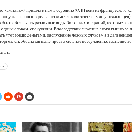
ово «ажиотаж» пришло к нам в середине XVIII века из французского к
анцузы, в свою очередь, позаимствовали этот термин у итальянцев)
 было обозначать различные виды биржевых операций, которые закл
 одним словом, спекуляции. Впоследствии значение слова вышло за
ать «торговлю деньгами, распускание ложных слухов», а в дальнейше
 торговлей, обозначая ныне просто сильное возбуждение, волнение во
c.ru.
лов