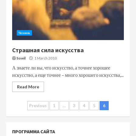
Человек
Страшная сила искусства
Sowil
1 March 2010
А знаете ли вы, что искусство, а точнее хорошее
искусство, а еще точнее – много хорошего искусства,...
Read More
Posts
Previous
1
…
3
4
5
6
navigation
ПРОГРАММА САЙТА