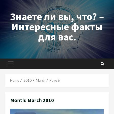
Skip
to
Знаете ли вы, что? –
content
Интересные факты
для вас.
Primary
Menu
Home
2010
March
Page 6
Month:
March 2010