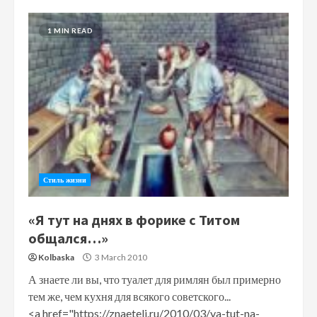
1 MIN READ
Стиль жизни
«Я тут на днях в форике с Титом
общался…»
Kolbaska
3 March 2010
А знаете ли вы, что туалет для римлян был примерно
тем же, чем кухня для всякого советского...
<a href="https://znaeteli.ru/2010/03/ya-tut-na-