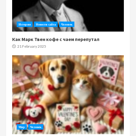
История
Новости сайта
Человек
Как Марк Твен кофе с чаем перепутал
21 February 2025
Мир
Человек