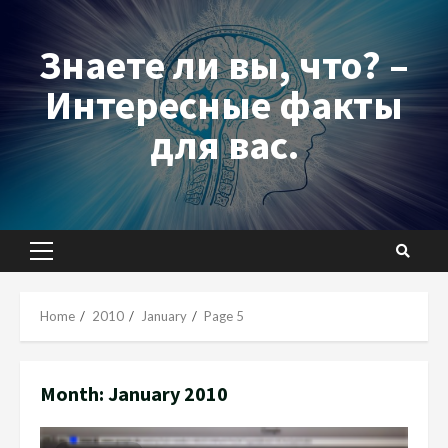
Skip
to
Знаете ли вы, что? –
content
Интересные факты
для вас.
Primary
Menu
Home
2010
January
Page 5
Month:
January 2010