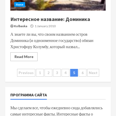
Науки
Интересное название: Доминика
Kolbaska
1 January 2010
А знаете ли вы, что своим названием остров
Доминика (и одноименное государство) обязан
Христофору Колумбу, который назвал...
Read More
Posts
Previous
1
2
3
4
5
6
Next
navigation
ПРОГРАММА САЙТА
Мы сделаем все, чтобы ежедневно сюда добавлялись
самые интересные факты. Интересные факты о